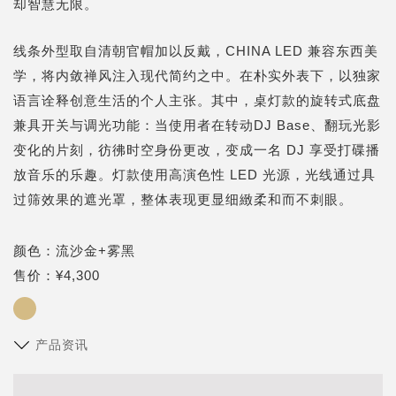
却智慧无限。
线条外型取自清朝官帽加以反戴，CHINA LED 兼容东西美
学，将内敛禅风注入现代简约之中。在朴实外表下，以独家
语言诠释创意生活的个人主张。其中，桌灯款的旋转式底盘
兼具开关与调光功能：当使用者在转动DJ Base、翻玩光影
变化的片刻，彷彿时空身份更改，变成一名 DJ 享受打碟播
放音乐的乐趣。灯款使用高演色性 LED 光源，光线通过具
过筛效果的遮光罩，整体表现更显细緻柔和而不刺眼。
颜色：流沙金+雾黑
售价：¥4,300
产品资讯