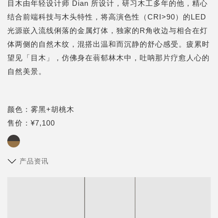
目木由年轻设计师 Dian 所设计，研习木工多年的他，精心
结合前端科技与木头特性，将高演色性（CRI>90）的LED
光源嵌入流线俐落的金属灯体，独家的R角收边与相合在灯
体两侧的自然木纹，混搭出温和而沉静的舒心感受。疲累时
望见「目木」，仿佛身在蓊郁林木中，吐呐那片疗愈人心的
自然美景。
颜色：雾黑+胡桃木
售价：¥7,100
产品资讯