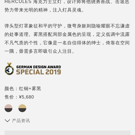
HERCULES 海克力士立灯，设计师将他骁勇善战、击退恶
势力带来光明的精神，注入灯具灵魂。
弹头型灯罩象征和平的守护，微弯身躯则隐喻耀眼不忘谦虚
的处事道理。雾黑搭配局部金属色的呈现，定义低调中流露
不凡气质的个性，它像是一名自信得体的绅士，倚靠在空间
一隅，毋需多言即吸引众人注目。
颜色：红铜+雾黑
售价：¥5,680
产品资讯