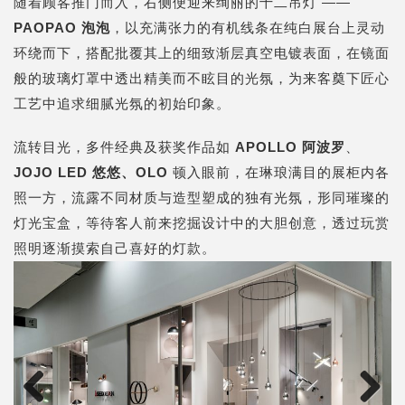
随着顾客推门而入，右侧便迎来绚丽的十二吊灯 ——
PAOPAO 泡泡
，以充满张力的有机线条在纯白展台上灵动
环绕而下，搭配批覆其上的细致渐层真空电镀表面，在镜面
般的玻璃灯罩中透出精美而不眩目的光氛，为来客奠下匠心
工艺中追求细腻光氛的初始印象。
流转目光，多件经典及获奖作品如
APOLLO 阿波罗
、
JOJO LED 悠悠、OLO
顿入眼前，在琳琅满目的展柜内各
照一方，流露不同材质与造型塑成的独有光氛，形同璀璨的
灯光宝盒，等待客人前来挖掘设计中的大胆创意，透过玩赏
照明逐渐摸索自己喜好的灯款。