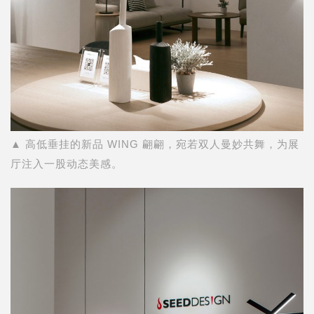
▲ 高低垂挂的新品 WING 翩翩，宛若双人曼妙共舞，为展
厅注入一股动态美感。