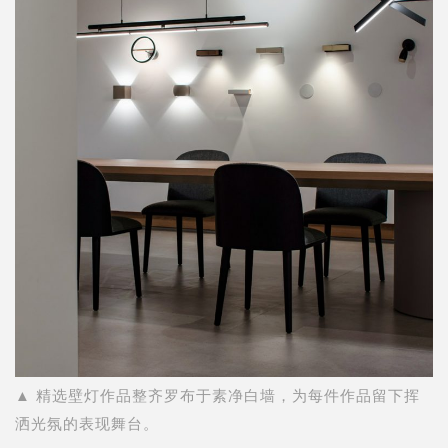
▲ 精选壁灯作品整齐罗布于素净白墙，为每件作品留下挥
洒光氛的表现舞台。