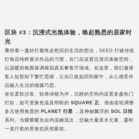
区块 #3：沉浸式光氛体验，唤起熟悉的居家时
光
秉持着一盏好灯最终必然回归生活的想法，SEED 打破传统
灯饰店纯粹展示作品的习惯，在门店设置沉浸式体验空间，
以温暖的氛围基调模拟真实餐客厅场域。在这里，我们邀请
客人短暂卸下繁忙思绪，让自己犹如回到家中，从心感受作
品融入生活的细腻巧思。
坐在柔软沙发、轻倚绿植为伴，沉静的空间内设置多盏热门
灯款，如可变换色温及明暗的
SQUARE 正
、借由齿轮调整
多元使用角度的
PLANET 行星
，及神秘飘浮的
SOL 日恒
系列。当暧暧暖光自内温婉流出，交融大量原木元素，霎时
一道疗愈的景致也跃然眼前。