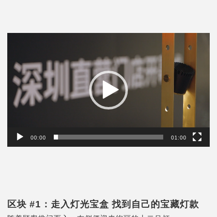
視
訊
播
放
器
00:00
01:00
区块 #1：走入灯光宝盒 找到自己的宝藏灯款