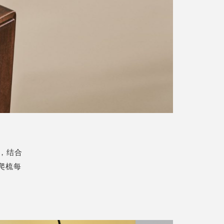
款，结合
爬梳每