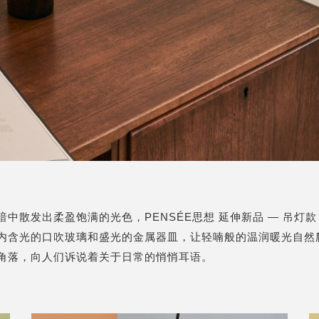
暗中散发出柔盈饱满的光色，PENSÉE思想
延伸新品 — 吊灯
内含光的口吹玻璃和盛光的金属器皿，让轻喃般的温润暖光自然
角落，向人们诉说着关于日常的悄悄耳语。