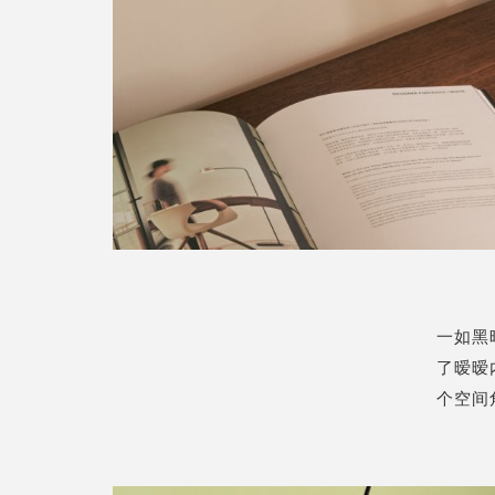
一如黑
了暧暧
个空间