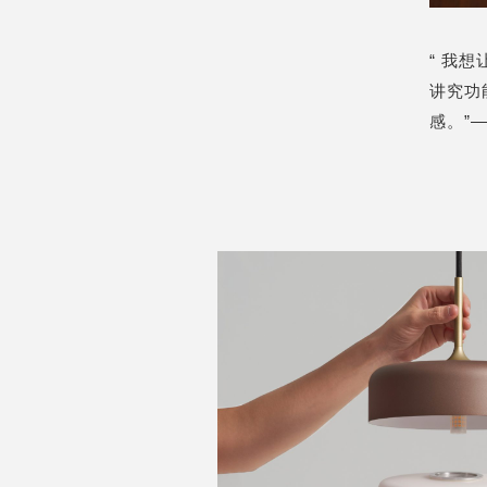
“ 我
讲究功
感
。
”