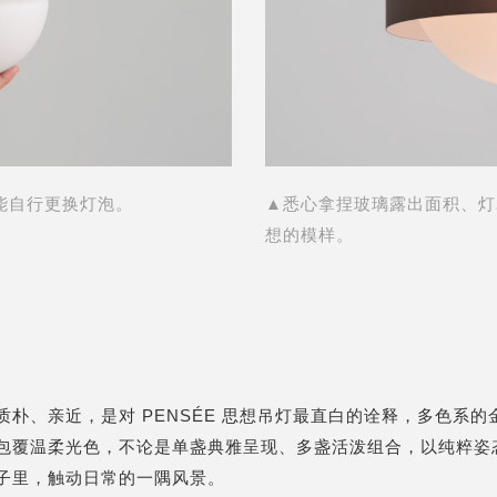
能自行更换灯泡。
▲悉心拿捏玻璃露出面积、灯
想的模样。
质朴、亲近，是对 PENSÉE 思想吊灯最直白的诠释，多色系的
包覆温柔光色，不论是单盏典雅呈现、多盏活泼组合，以纯粹姿
子里，触动日常的一隅风景。