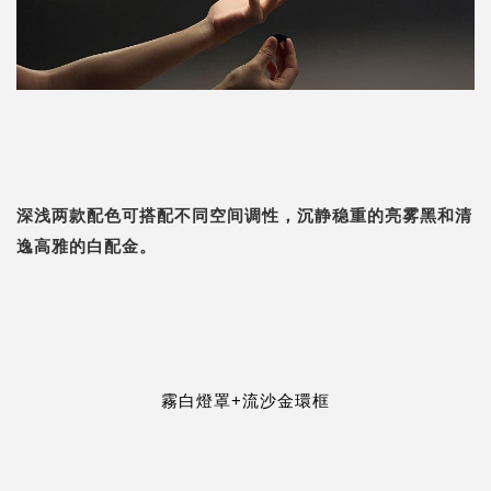
深浅两款配色可搭配不同空间调性，沉静稳重的亮雾黑和清
逸高雅的白配金。
霧白燈罩+流沙金環框