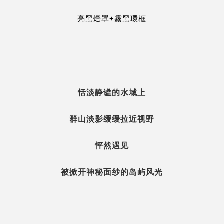
亮黑燈罩+霧黑環框
恬淡静谧的水域上
群山淡影缓缓拉近视野
怦然遇见
被掀开神秘面纱的岛屿风光