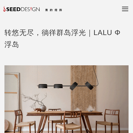
转悠无尽，徜徉群岛浮光｜LALU Φ
浮岛