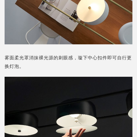
雾面柔光罩消抹裸光源的刺眼感，璇下中心扣件即可自行更
换灯泡。