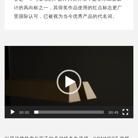
计的风向标之一，其得奖作品使用的红点标志更广
受国际认可，已被视为当今优秀产品的代名词。
視
訊
播
放
器
00:00
00:45