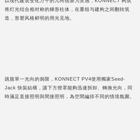
以现代建筑变化万千的几何线条为灵感，KONNECT 构筑
将灯光结合相对称的梯形柱体，在重组与建构之间翻转筑
造，形塑风格鲜明的用光见地。
跳脫單一光向的侷限，KONNECT PV4使用獨家Seed-
Jack 快裝結構，讓下方燈罩能夠迅速拆卸、轉換光向，同
時滿足
直接照明
與
間接照明
，為空間編排不同的情境氛圍。