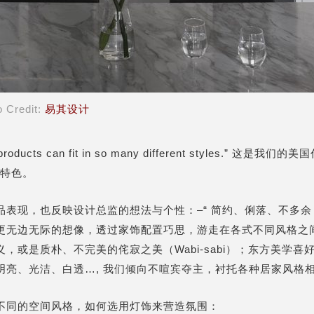
o Credit:
易其设计
ed products can fit in so many different styles.” 这是我们
品特色。
品表现，也反映
设计总监
的想法与个性：–“ 简约、俐落、不多余
更无边无际的想像，透过家饰配置巧思，游走在各式不同风格之
，或是质朴、不完美的侘寂之美（Wabi-sabi）；东方美学喜
明亮、光洁、白透…, 我们倾向不喧宾夺主，衬托各种居家风格
不同的空间风格，如何选用灯饰来营造氛围：