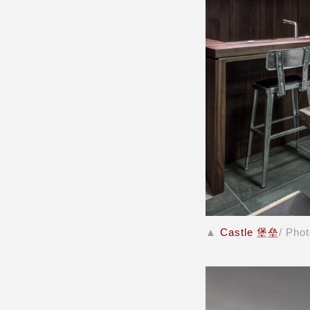
▲
Castle 堡垒
/ Pho