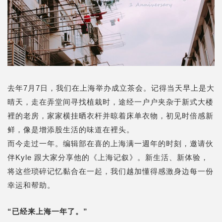
去年7月7日，我们在上海举办成立茶会。记得当天早上是大
晴天，走在弄堂间寻找植栽时，途经一户户夹杂于新式大楼
裡的老房，家家横挂晒衣杆并晾着床单衣物，初见时倍感新
鲜，像是增添股生活的味道在裡头。
而今走过一年。编辑部在喜的上海满一週年的时刻，邀请伙
伴Kyle 跟大家分享他的《上海记叙》。新生活、新体验，
将这些琐碎记忆黏合在一起，我们越加懂得感激身边每一份
幸运和帮助。
“已经来上海一年了。”