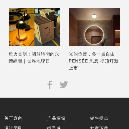
燈火長明：關於時間的永
光的位置，多一点自由｜
續練習｜世界地球日
PENSÉE 思想 壁顶灯新
上市
关于喜的
产品橱窗
销售据点
设计团队
找灵感
档案下载