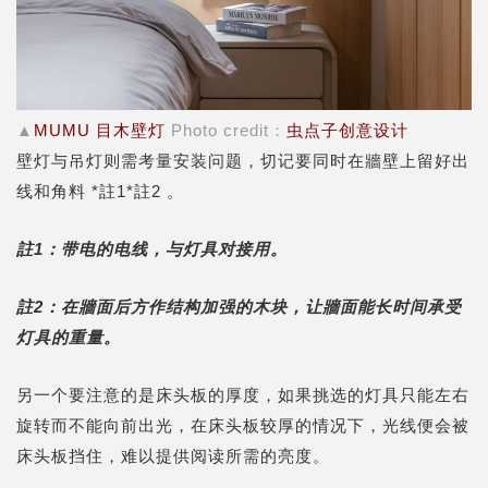
▲
MUMU 目木壁灯
Photo credit：
虫点子创意设计
壁灯与吊灯则需考量安装问题，切记要同时在牆壁上留好出
线和角料 *註1*註2 。
註1：带电的电线，与灯具对接用。
註2：在牆面后方作结构加强的木块，让牆面能长时间承受
灯具的重量。
另一个要注意的是床头板的厚度，如果挑选的灯具只能左右
旋转而不能向前出光，在床头板较厚的情况下，光线便会被
床头板挡住，难以提供阅读所需的亮度。