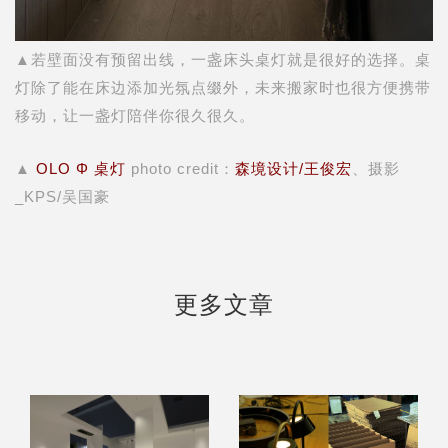
▲若壁面没有预留出线，一盏床头桌灯就是很好的选择。桌
灯除了能在床边添加光氛点缀外，未来搬家时也很方便携带
移动，让一盏灯陪伴你很久很久。
▲
OLO Φ 桌灯
photo credit：
森境设计/王俊宏
、摄影
_KPS/吴国豪
更多文章