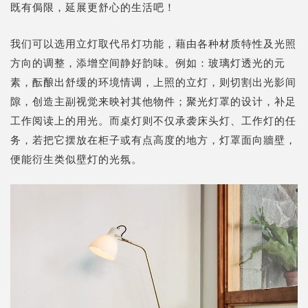
既有侷限，延展更舒心的生活吧！
我们可以选用立灯取代吊灯功能，藉由各种材质特性及光照
方向的调整，添增空间静好韵味。例如：玻璃灯透光的元
素，酝酿出舒缓的环境情调，上照的立灯，则切割出光影间
隙，创造主副视觉来映衬其他物件；聚光灯罩的设计，补足
工作阅读上的用光。而桌灯则不仅承袭床头灯、工作灯的任
务，若把它摆放在柜子或有点高度的地方，灯罩面向牆壁，
便能衍生类似壁灯的光氛。