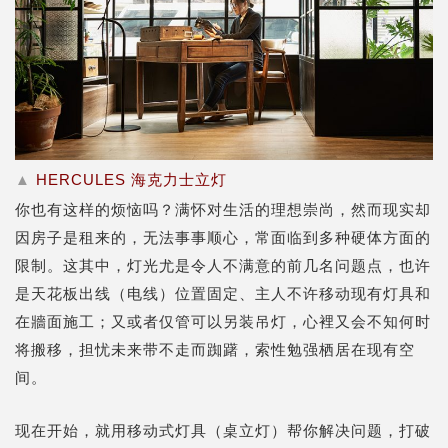
▲
HERCULES 海克力士立灯
你也有这样的烦恼吗？满怀对生活的理想崇尚，然而现实却
因房子是租来的，无法事事顺心，常面临到多种硬体方面的
限制。这其中，灯光尤是令人不满意的前几名问题点，也许
是天花板出线（电线）位置固定、主人不许移动现有灯具和
在牆面施工；又或者仅管可以另装吊灯，心裡又会不知何时
将搬移，担忧未来带不走而踟躇，索性勉强栖居在现有空
间。
现在开始，就用移动式灯具（
桌立灯
）帮你解决问题，打破