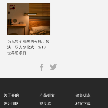
为无数个清醒的夜晚，预
演一场入梦仪式｜3/13
世界睡眠日
关于喜的
产品橱窗
销售据点
设计团队
找灵感
档案下载