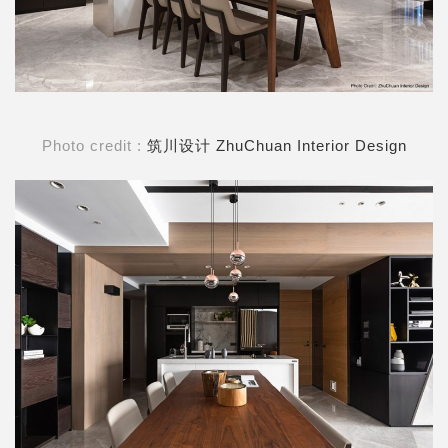
Photo credit :
筑川设计 ZhuChuan Interior Design