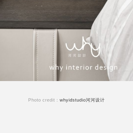
Photo credit：
whyidstudio河河设计