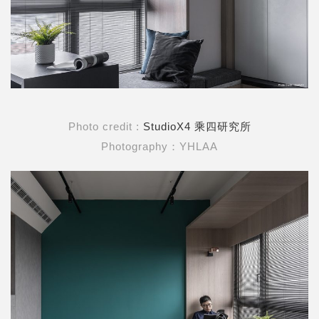
Photo credit :
StudioX4 乘四研究所
Photography：YHLAA