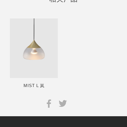
MIST L 岚