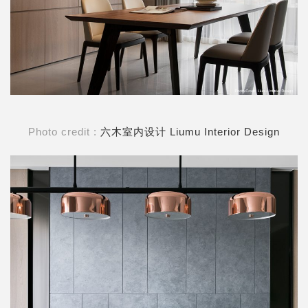
Photo credit :
六木室内设计 Liumu Interior Design