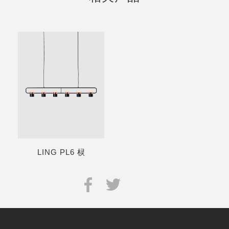
LING PL6 棂